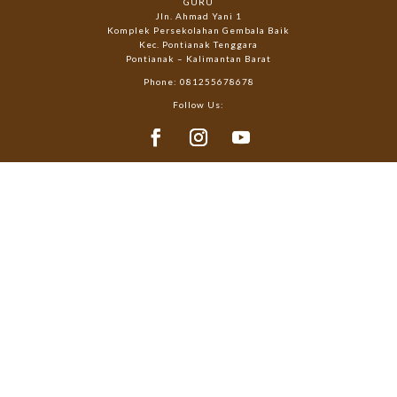
GURU
Jln. Ahmad Yani 1
Komplek Persekolahan Gembala Baik
Kec. Pontianak Tenggara
Pontianak – Kalimantan Barat
Phone: 081255678678
Follow Us: